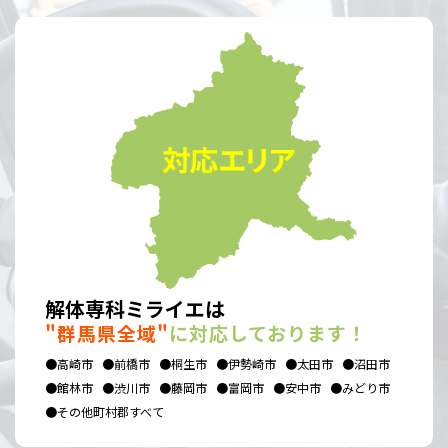
解体専科ミライエは
"群馬県全域"
に対応しております！
●高崎市
●前橋市
●桐生市
●伊勢崎市
●太田市
●沼田市
●館林市
●渋川市
●藤岡市
●富岡市
●安中市
●みどり市
●その他町村郡すべて