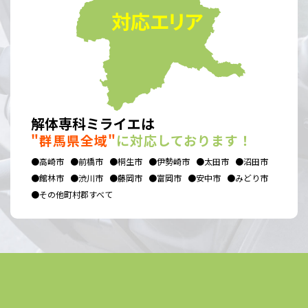
解体専科ミライエは
"群馬県全域"
に対応しております！
●高崎市
●前橋市
●桐生市
●伊勢崎市
●太田市
●沼田市
●館林市
●渋川市
●藤岡市
●富岡市
●安中市
●みどり市
●その他町村郡すべて