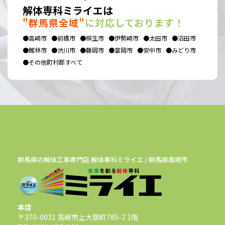
解体専科ミライエは
"群馬県全域"
に対応しております！
●高崎市
●前橋市
●桐生市
●伊勢崎市
●太田市
●沼田市
●館林市
●渋川市
●藤岡市
●富岡市
●安中市
●みどり市
●その他町村郡すべて
群馬県の解体工事専門店 解体専科ミライエ / 群馬県高崎市
本店
〒370-0031 高崎市上大類町785-2 1階