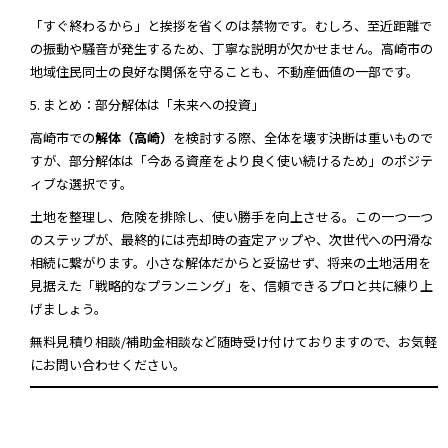
「すぐ終わるから」と挨拶を省くのは禁物です。むしろ、至近距離で
の振動や騒音が発生するため、丁寧な説明が欠かせません。高崎市の
地域住民同士の良好な関係を守ることも、不動産価値の一部です。
5. まとめ：部分解体は「未来への投資」
高崎市での
解体（高崎）
を検討する際、全体を壊す決断は重いもので
すが、部分解体は「今ある資産をより良く使い続けるため」のポジテ
ィブな選択です。
土地を整理し、危険を排除し、使い勝手を向上させる。この一つ一つ
のステップが、最終的には売却時の査定アップや、次世代への円滑な
相続に繋がります。小さな解体だからと妥協せず、将来の土地活用を
見据えた「戦略的なプランニング」を、信頼できるプロと共に練り上
げましょう。
無料見積り相談/補助金相談など随時受け付けておりますので、お気軽
にお問い合わせください。