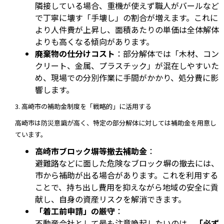
隣接している場合、重機が使えず職人がバールなど
で丁寧に壊す「手壊し」の割合が増えます。これに
より人件費が上昇し、面積あたりの単価は全体解体
よりも高くなる傾向があります。
廃棄物の仕分けコスト
：部分解体では「木材、コン
クリート、金属、プラスチック」が混在しやすいた
め、現場での分別作業に手間がかかり、処分費に影
響します。
3. 高崎市の補助金制度を「戦略的」に活用する
高崎市は防災意識が高く、特定の部分解体に対しては補助金を用意し
ています。
高崎市ブロック塀等撤去補助金
：
避難路などに面した危険なブロック塀の撤去には、
市から補助が出る場合があります。これを利用する
ことで、持ち出し費用を抑えながら地域の安全に貢
献し、自身の資産リスクを解消できます。
「着工前申請」の厳守
：
不動産会社として最も注意喚起したいのは、
「必ず