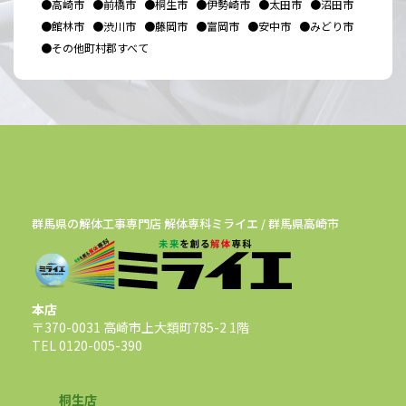
●高崎市
●前橋市
●桐生市
●伊勢崎市
●太田市
●沼田市
●館林市
●渋川市
●藤岡市
●富岡市
●安中市
●みどり市
●その他町村郡すべて
群馬県の解体工事専門店 解体専科ミライエ / 群馬県高崎市
本店
〒370-0031 高崎市上大類町785-2 1階
TEL 0120-005-390
桐生店