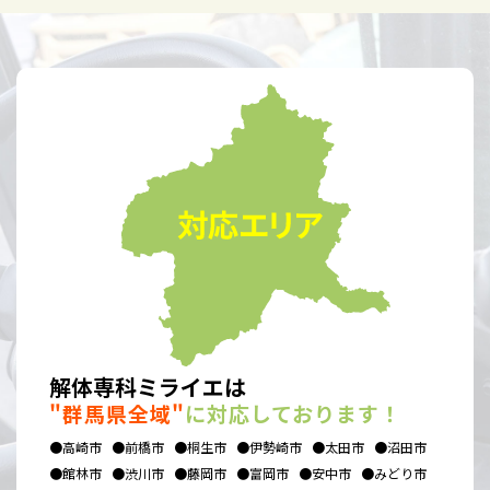
解体専科ミライエは
"群馬県全域"
に対応しております！
●高崎市
●前橋市
●桐生市
●伊勢崎市
●太田市
●沼田市
●館林市
●渋川市
●藤岡市
●富岡市
●安中市
●みどり市