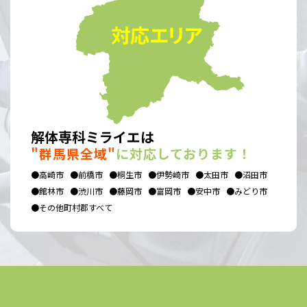
解体専科ミライエは
"群馬県全域"
に対応しております！
●高崎市
●前橋市
●桐生市
●伊勢崎市
●太田市
●沼田市
●館林市
●渋川市
●藤岡市
●富岡市
●安中市
●みどり市
●その他町村郡すべて