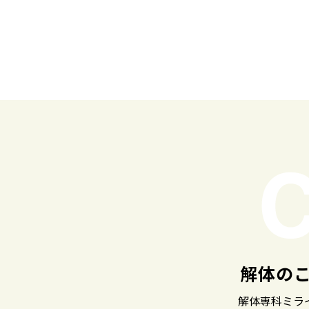
解体の
解体専科ミラ