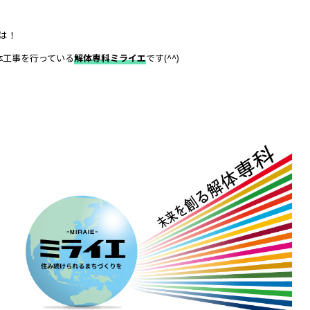
は！
体工事を行っている
解体専科ミライエ
です(^^)