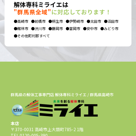
解体専科ミライエは
"群馬県全域"
に対応しております！
●高崎市
●前橋市
●桐生市
●伊勢崎市
●太田市
●沼田市
●館林市
●渋川市
●藤岡市
●富岡市
●安中市
●みどり市
●その他町村郡すべて
群馬県の解体工事専門店 解体専科ミライエ / 群馬県高崎市
本店
〒370-0031 高崎市上大類町785-2 1階
TEL 0120-005-390