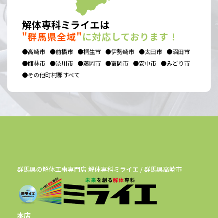
解体専科ミライエは
"群馬県全域"
に対応しております！
●高崎市
●前橋市
●桐生市
●伊勢崎市
●太田市
●沼田市
●館林市
●渋川市
●藤岡市
●富岡市
●安中市
●みどり市
●その他町村郡すべて
群馬県の解体工事専門店 解体専科ミライエ / 群馬県高崎市
本店