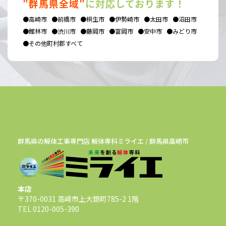
"群馬県全域"
に対応しております！
●高崎市
●前橋市
●桐生市
●伊勢崎市
●太田市
●沼田市
●館林市
●渋川市
●藤岡市
●富岡市
●安中市
●みどり市
●その他町村郡すべて
群馬県の解体工事専門店 解体専科ミライエ / 群馬県高崎市
本店
〒370-0031 高崎市上大類町785-2 1階
TEL 0120-005-390