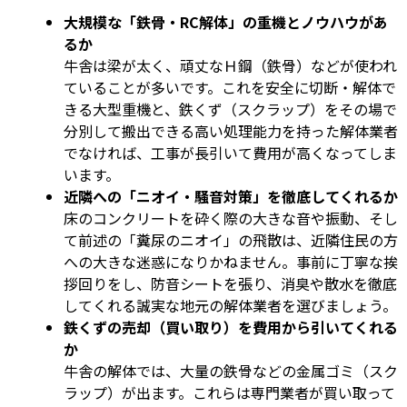
大規模な「鉄骨・RC解体」の重機とノウハウがあ
るか
牛舎は梁が太く、頑丈なＨ鋼（鉄骨）などが使われ
ていることが多いです。これを安全に切断・解体で
きる大型重機と、鉄くず（スクラップ）をその場で
分別して搬出できる高い処理能力を持った解体業者
でなければ、工事が長引いて費用が高くなってしま
います。
近隣への「ニオイ・騒音対策」を徹底してくれるか
床のコンクリートを砕く際の大きな音や振動、そし
て前述の「糞尿のニオイ」の飛散は、近隣住民の方
への大きな迷惑になりかねません。事前に丁寧な挨
拶回りをし、防音シートを張り、消臭や散水を徹底
してくれる誠実な地元の解体業者を選びましょう。
鉄くずの売却（買い取り）を費用から引いてくれる
か
牛舎の解体では、大量の鉄骨などの金属ゴミ（スク
ラップ）が出ます。これらは専門業者が買い取って