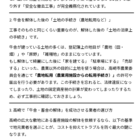
り外す「安全な撤去工事」が完全義務化されています。
2. 牛舎を解体した後の「土地の手続き（農地転用など）」
工事そのものと同じくらい重要なのが、解体した後の「土地の法律上
の手続き」です。
牛舎が建っている土地の多くは、登記簿上の地目が「農地（田・
畑）」や「原野」「雑種地」のままになっています。
もし解体して綺麗にした後に「家を建てる」「駐車場にする」「売却
する」といった、農業以外の目的に土地を使う場合は、高崎市農業委
員会を通じて
「農地転用（農業用施設からの転用手続き）」
の許可や
届出を行う必要があります。この手続きを忘れると、法律違反になっ
てしまったり、土地の固定資産税の計算が変わってしまったりするた
め、必ず工事前に確認しておきましょう。
3. 高崎で「牛舎・畜舎の解体」を成功させる業者の選び方
高崎の広大な敷地にある畜産施設の解体を依頼するなら、以下の基準
で地元業者を選ぶことが、コストを抑えてトラブルを防ぐ最大の鍵に
なります。