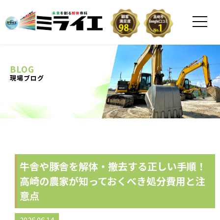
BLOG
現場ブログ
牛舎や豚舎を解体・撤去する正しい手順！
高崎の農家が知っておくべき処分費用と注
意点
2026.06.14