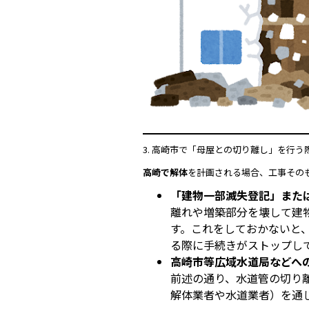
3. 高崎市で「母屋との切り離し」を行
高崎で解体
を計画される場合、工事その
「建物一部滅失登記」また
離れや増築部分を壊して建
す。これをしておかないと
る際に手続きがストップし
高崎市等広域水道局などへ
前述の通り、水道管の切り
解体業者や水道業者）を通