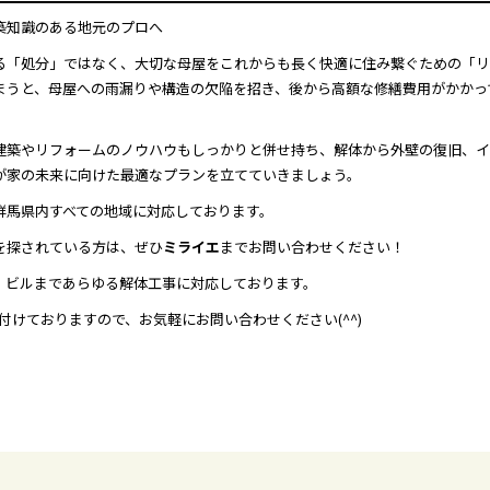
建築知識のある地元のプロへ
る「処分」ではなく、大切な母屋をこれからも長く快適に住み繋ぐための「リ
まうと、母屋への雨漏りや構造の欠陥を招き、後から高額な修繕費用がかかっ
建築やリフォームのノウハウもしっかりと併せ持ち、解体から外壁の復旧、イ
が家の未来に向けた最適なプランを立てていきましょう。
群馬県内すべての地域に対応しております。
を探されている方は、ぜひ
ミライエ
までお問い合わせください！
、ビルまであらゆる解体工事に対応しております。
付けておりますので、お気軽にお問い合わせください(^^)