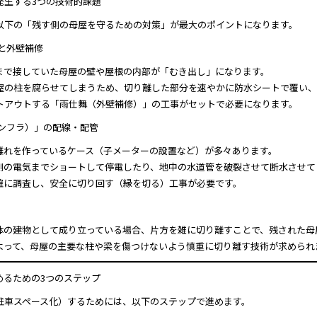
発生する3つの技術的課題
以下の「残す側の母屋を守るための対策」が最大のポイントになります。
と外壁補修
まで接していた母屋の壁や屋根の内部が「むき出し」になります。
屋の柱を腐らせてしまうため、切り離した部分を速やかに防水シートで覆い、
トアウトする「雨仕舞（外壁補修）」の工事がセットで必要になります。
ンフラ）」の配線・配管
離れを作っているケース（子メーターの設置など）が多々あります。
側の電気までショートして停電したり、地中の水道管を破裂させて断水させて
確に調査し、安全に切り回す（縁を切る）工事が必要です。
体の建物として成り立っている場合、片方を雑に切り離すことで、残された母
よって、母屋の主要な柱や梁を傷つけないよう慎重に切り離す技術が求められ
めるための3つのステップ
駐車スペース化）するためには、以下のステップで進めます。