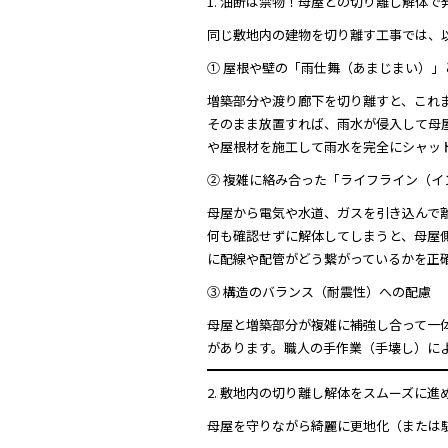
1. 油断は禁物！母屋との切り離し解体で
同じ敷地内の建物を切り離す工事では、
① 屋根や壁の「雨仕舞（あまじまい）」
増築部分や渡り廊下を切り離すと、これ
そのまま放置すれば、雨水が侵入して母
や屋根材を施工して雨水を完全にシャッ
② 複雑に絡み合った「ライフライン（イ
母屋から電気や水道、ガスを引き込んで
何も確認せずに解体してしまうと、母屋
に配線や配管がどう繋がっているかを正
③ 構造のバランス（耐震性）への配慮
母屋と増築部分が複雑に補強し合って一
があります。職人の手作業（手壊し）に
2. 敷地内の切り離し解体をスムーズに進
母屋を守りながら綺麗に更地化（または