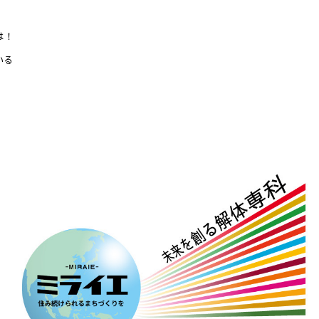
は！
いる