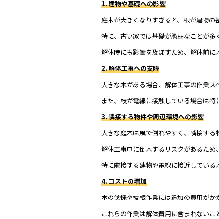
1. 建物や基礎への影響
庭木が大きくなりすぎると、根が建物の
特に、古い家では基礎が脆弱なことが多
解体時にも影響を及ぼすため、解体前に
2. 解体工事への支障
大きな木がある場合、解体工事の作業ス
また、枝が電線に接触している場合は特
3. 隣接する物件や周辺環境への影響
大きな庭木は風で倒れやすく、隣接する
解体工事中に倒木するリスクがあるため
特に隣接する建物や電線に接近している
4. コストの増加
木の伐採や抜根作業には追加の費用がか
これらの作業は解体費用に含まれないこ