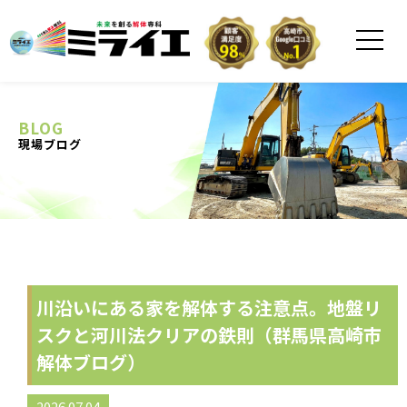
BLOG
現場ブログ
川沿いにある家を解体する注意点。地盤リ
スクと河川法クリアの鉄則（群馬県高崎市
解体ブログ）
2026.07.04