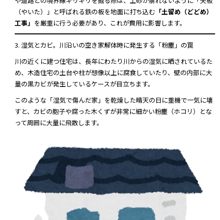
や道路との境界線ギリギリを掘る際は、土砂が崩れないように「矢板
（やいた）」と呼ばれる鉄の板を地面に打ち込む
「土留め（どどめ）
工事」
を厳重に行う必要があり、これが費用に影響します。
3. 湿気とカビ。川沿いの空き家解体時に発生する「粉塵」の罠
川の近くに建つ住宅は、長年にわたり川からの湿気に晒されているた
め、木造住宅の土台や柱が想像以上に腐食していたり、壁の内部に大
量の黒カビが発生しているケースが目立ちます。
このような「湿気で傷んだ家」を乾燥した晴天の日に重機で一気に壊
すと、カビの胞子や腐った木くずが非常に細かい粉塵（ホコリ）とな
って周囲に大量に飛散します。