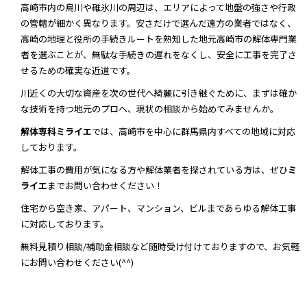
高崎市内の烏川や碓氷川の周辺は、エリアによって地盤の強さや行政
の管轄が細かく異なります。安さだけで選んだ遠方の業者ではなく、
高崎の地理と役所の手続きルートを熟知した地元高崎市の解体専門業
者を選ぶことが、無駄な手続きの遅れをなくし、安全に工事を完了さ
せるための確実な近道です。
川近くの大切な資産を次の世代へ綺麗に引き継ぐために、まずは確か
な技術を持つ地元のプロへ、現状の相談から始めてみませんか。
解体専科ミライエ
では、高崎市を中心に群馬県内すべての地域に対応
しております。
解体工事の費用が気になる方や解体業者を探されている方は、ぜひ
ミ
ライエ
までお問い合わせください！
住宅から空き家、アパート、マンション、ビルまであらゆる解体工事
に対応しております。
無料見積り相談/補助金相談など随時受け付けておりますので、お気軽
にお問い合わせください(^^)