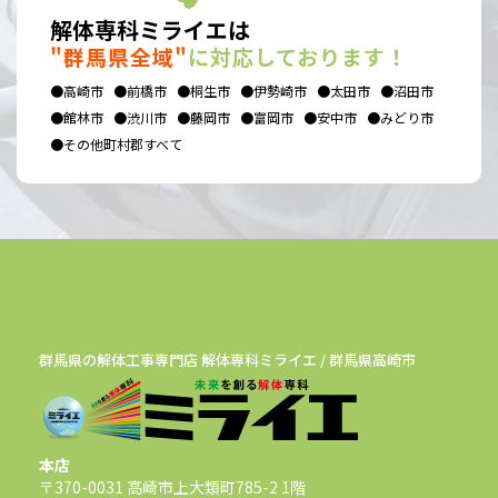
解体専科ミライエは
"群馬県全域"
に対応しております！
●高崎市
●前橋市
●桐生市
●伊勢崎市
●太田市
●沼田市
●館林市
●渋川市
●藤岡市
●富岡市
●安中市
●みどり市
●その他町村郡すべて
群馬県の解体工事専門店 解体専科ミライエ / 群馬県高崎市
本店
〒370-0031 高崎市上大類町785-2 1階