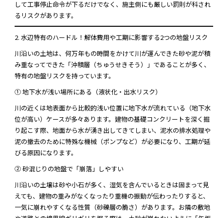
して工事停止命令が下るだけでなく、施主側にも厳しい罰則が科され
るリスクがあります。
2. 水辺特有のハードル！解体費用や工期に影響する2つの地盤リスク
川沿いの土地は、何万年もの時間をかけて川が運んできた砂や泥が積
み重なってできた「沖積層（ちゅうせきそう）」であることが多く、
特有の地盤リスクを持っています。
① 地下水が浅い場所にある（液状化・出水リスク）
川の近くは地表面から比較的浅い位置に地下水が流れている（地下水
位が高い）ケースが多々あります。建物の基礎コンクリートを深く掘
り起こす際、地面から水が湧き出してきてしまい、泥水の排水処理や
泥の撤去のために特殊な機械（ポンプなど）が必要になり、工期が延
びる原因になります。
② 砂混じりの地盤で「崩落」しやすい
川沿いの土壌は砂や小石が多く、湿気を含んでいるときは固まって見
えても、建物の重みがなくなったり重機の振動が伝わったりすると、
一気に崩れやすくなる性質（砂礫層の脆さ）があります。お隣の敷地