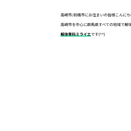
高崎市/前橋市にお住まいの皆様こんにち
高崎市を中心に群馬県すべての地域で解
解体専科ミライエ
です(^^)