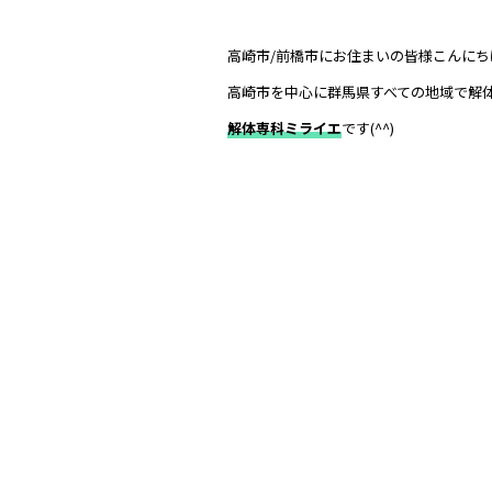
高崎市/前橋市にお住まいの皆様こんにち
高崎市を中心に群馬県すべての地域で解
解体専科ミライエ
です(^^)