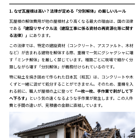
1. なぜ瓦屋根は高い？法律が定める「分別解体」の厳しいルール
瓦屋根の解体費用が他の屋根材より高くなる最大の理由は、国の法律
である
「建設リサイクル法（建設工事に係る資材の再資源化等に関す
る法律）」
にあります。
この法律では、特定の建設資材（コンクリート、アスファルト、木材
など）が含まれる建物を解体する際、重機で一気にグシャグシャに壊
す「ミンチ解体」を厳しく禁じています。種類ごとに現場で細かく分
類しながら壊す「分別解体」が義務付けられているのです。
特に粘土を焼き固めて作られた日本瓦（和瓦）は、コンクリートや木
くずと一緒に混ぜて処分することができません。そのため、重機を入
れる前に、職人が屋根の上に登って
「一枚一枚、手作業で剥がして下
へ下ろす」
という気の遠くなるような手作業が発生します。この人件
費と手間の違いが、見積書の金額に直結しています。