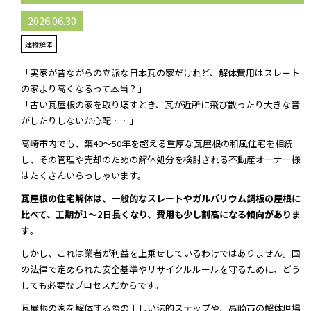
2026.06.30
建物解体
「実家が昔ながらの立派な日本瓦の家だけれど、解体費用はスレート
の家より高くなるって本当？」
「古い瓦屋根の家を取り壊すとき、瓦が近所に飛び散ったり大きな音
がしたりしないか心配……」
高崎市内でも、築40〜50年を超える重厚な瓦屋根の和風住宅を相続
し、その管理や売却のための解体処分を検討される不動産オーナー様
はたくさんいらっしゃいます。
瓦屋根の住宅解体は、一般的なスレートやガルバリウム鋼板の屋根に
比べて、工期が1〜2日長くなり、費用も少し割高になる傾向がありま
す
。
しかし、これは業者が利益を上乗せしているわけではありません。国
の法律で定められた安全基準やリサイクルルールを守るために、どう
しても必要なプロセスだからです。
瓦屋根の家を解体する際の正しい法的ステップや、高崎市の解体現場