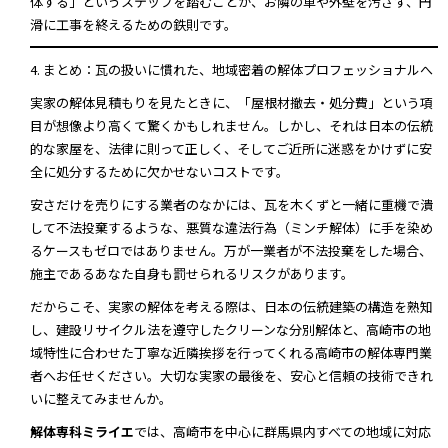
体する」というステップを踏むことが、お隣の車や外壁を汚さず、円
滑に工事を終えるための鉄則です。
4. まとめ：瓦の扱いに慣れた、地域密着の解体プロフェッショナルへ
実家の解体見積もりを見たときに、「屋根材撤去・処分費」という項
目が想像より高くて驚くかもしれません。しかし、それは日本の伝統
的な家屋を、法律に則って正しく、そしてご近所に迷惑をかけずに安
全に処分するために欠かせないコストです。
安さだけを売りにする業者のなかには、瓦を木くずと一緒に重機で潰
して不法投棄するような、悪質な違法行為（ミンチ解体）に手を染め
るケースもゼロではありません。万が一業者が不法投棄をした場合、
施主であるあなた自身も罰せられるリスクがあります。
だからこそ、実家の解体を考える際は、日本の伝統建築の構造を熟知
し、建設リサイクル法を遵守したクリーンな分別解体と、高崎市の地
域特性に合わせた丁寧な近隣挨拶を行ってくれる高崎市の解体専門業
者へお任せください。大切な実家の最後を、安心と信頼の技術できれ
いに整えてみませんか。
解体専科ミライエ
では、高崎市を中心に群馬県内すべての地域に対応