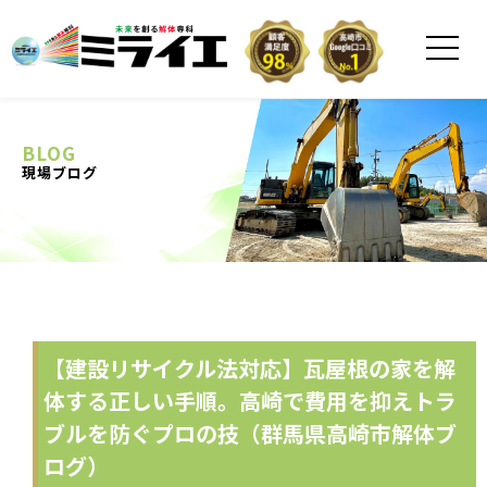
BLOG
現場ブログ
【建設リサイクル法対応】瓦屋根の家を解
体する正しい手順。高崎で費用を抑えトラ
ブルを防ぐプロの技（群馬県高崎市解体ブ
ログ）