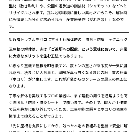
盤材（敷き砂利）や、公園の遊歩道の舗装材（シャモット）などへと
リサイクルされます。瓦は地球環境に優しい素材だからこそ、解体時
にも徹底した分別が求められる「産業廃棄物（がれき類）」なので
す。
3. 近隣トラブルをゼロにする！瓦解体時の「防音・防塵」テクニック
瓦屋根の解体は、実は
「ご近所への配慮」という意味において、非常
に大きなメリットを生む工法
でもあります。
いきなり重機で屋根を叩き潰すと、数トンの重さがある瓦が一気に崩
れ落ち、凄まじい大音量と、周囲が真っ白くなるほどの粘土質の粉塵
（ホコリ）が発生します。これが近隣からのクレームの最大の原因に
なります。
丁寧な解体を実践するプロの業者は、まず建物の周りを通常よりも高
く強固な「防音・防炎シート」で覆います。その上で、職人が手作業
で瓦を静かに取り外していくため、工事初期の騒音とホコリの発生を
極限まで抑えることができます。
「先に屋根を丸裸にしてから、残った木造の骨組みを重機で安全に解