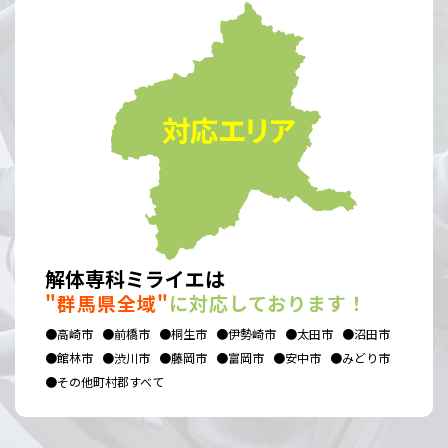
解体専科ミライエは
"群馬県全域"
に対応しております！
●高崎市
●前橋市
●桐生市
●伊勢崎市
●太田市
●沼田市
●館林市
●渋川市
●藤岡市
●富岡市
●安中市
●みどり市
●その他町村郡すべて